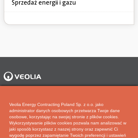
Sprzedaż energii i gazu
Veolia Energy Contracting Poland Sp. z o.o.
ul. Puławska 2
Veolia Energy Contracting Poland Sp. z o.o. jako
administrator danych osobowych przetwarza Twoje dane
02-566 Warszawa, Polska
osobowe, korzystając na swojej stronie z plików cookies.
O NAS
Wykorzystywanie plików cookies pozwala nam analizować w
jaki sposób korzystasz z naszej strony oraz zapewnić Ci
Veolia w Polsce
wygodę poprzez zapamiętanie Twoich preferencji i ustawień