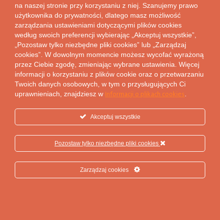
Veolia na świecie
na naszej stronie przy korzystaniu z niej. Szanujemy prawo
użytkownika do prywatności, dlatego masz możliwość
Kariera w Veolii
zarządzania ustawieniami dotyczącymi plików cookies
Struktura paliw
według swoich preferencji wybierając „Akceptuj wszystkie”,
Nasi klienci
„Pozostaw tylko niezbędne pliki cookies” lub „Zarządzaj
cookies”. W dowolnym momencie możesz wycofać wyrażoną
Aktualności
przez Ciebie zgodę, zmieniając wybrane ustawienia. Więcej
informacji o korzystaniu z plików cookie oraz o przetwarzaniu
NASZA OFERTA
Twoich danych osobowych, w tym o przysługujących Ci
Sprzedaż energii
Informacji o plikach cookies
uprawnieniach, znajdziesz w
.
Odkup energii z OZE
Akceptuj wszystkie
Hybrydowe Systemy Energetyczne
Przyłączenia do sieci ciepłowniczej
Pozostaw tylko niezbędne pliki cookies
Program bezzwrotnych dofinansowań
STREFA WIEDZY
Zarządzaj cookies
FAQ
Zamrożenia cen energii elektrycznej w 2024 r.
Strefa wiedzy