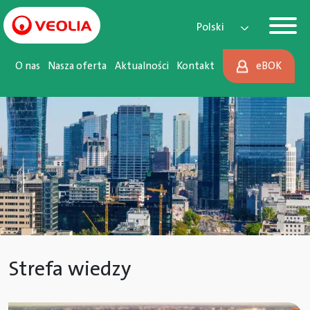
Main Navigation
Przejdź do treści
Polski
O nas
Nasza oferta
Aktualności
Kontakt
eBOK
Strefa wiedzy