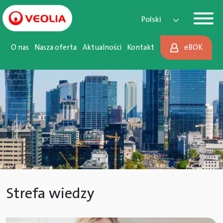
Main Navigation
Przejdź do treści
Polski
O nas
Nasza oferta
Aktualności
Kontakt
eBOK
Strefa wiedzy