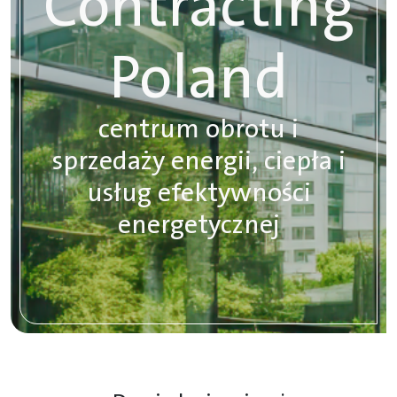
Contracting
Poland
centrum obrotu i
sprzedaży energii, ciepła i
usług efektywności
energetycznej