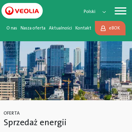
Main Navigation
Przejdź do treści
Polski
O nas
Nasza oferta
Aktualności
Kontakt
eBOK
OFERTA
Sprzedaż energii