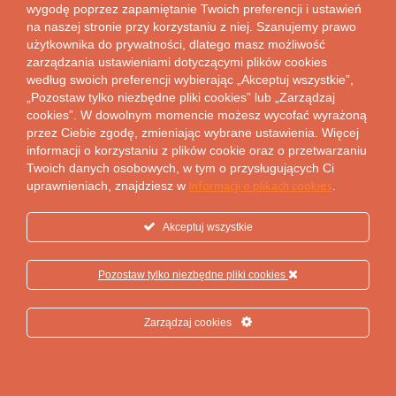
STREFA WIEDZY
wygodę poprzez zapamiętanie Twoich preferencji i ustawień
na naszej stronie przy korzystaniu z niej. Szanujemy prawo
FAQ
użytkownika do prywatności, dlatego masz możliwość
Zamrożenia cen energii elektrycznej w 2024 r.
zarządzania ustawieniami dotyczącymi plików cookies
według swoich preferencji wybierając „Akceptuj wszystkie”,
Strefa wiedzy
„Pozostaw tylko niezbędne pliki cookies” lub „Zarządzaj
Dokumenty do pobrania
cookies”. W dowolnym momencie możesz wycofać wyrażoną
Taryfy i cenniki
przez Ciebie zgodę, zmieniając wybrane ustawienia. Więcej
informacji o korzystaniu z plików cookie oraz o przetwarzaniu
Twoich danych osobowych, w tym o przysługujących Ci
Informacji o plikach cookies
uprawnieniach, znajdziesz w
.
Akceptuj wszystkie
Pozostaw tylko niezbędne pliki cookies
Zarządzaj cookies
Polityka prywatności
Zgłoś nieprawidłowość
Etyka i compliance
© 2026 Veolia. All rights reserved.