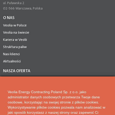
ul. Puławska 2
02-566 Warszawa, Polska
O NAS
Veolia w Polsce
Veolia na świecie
Kariera w Veolii
Struktura paliw
Nasi klienci
Aktualności
NASZA OFERTA
Sprzedaż energii
Odkup energii z OZE
Veolia Energy Contracting Poland Sp. z o.o. jako
Hybrydowe Systemy Energetyczne
administrator danych osobowych przetwarza Twoje dane
Przyłączenia do sieci ciepłowniczej
osobowe, korzystając na swojej stronie z plików cookies.
Program bezzwrotnych dofinansowań
Wykorzystywanie plików cookies pozwala nam analizować w
jaki sposób korzystasz z naszej strony oraz zapewnić Ci