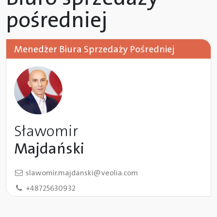
pośredniej
Menedżer Biura Sprzedaży Pośredniej
Sławomir
Majdański
slawomir.majdanski@veolia.com
+48725630932