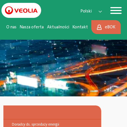
Main Navigation
Przejdź do treści
Polski
O nas
Nasza oferta
Aktualności
Kontakt
eBOK
Doradcy ds. sprzedaży energii