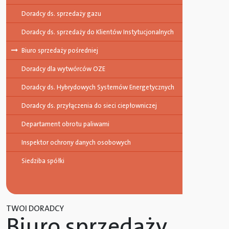
Doradcy ds. sprzedaży gazu
Doradcy ds. sprzedaży do Klientów Instytucjonalnych
Biuro sprzedaży pośredniej
Doradcy dla wytwórców OZE
Doradcy ds. Hybrydowych Systemów Energetycznych
Doradcy ds. przyłączenia do sieci ciepłowniczej
Departament obrotu paliwami
Inspektor ochrony danych osobowych
Siedziba spółki
TWOI DORADCY
Biuro sprzedaży