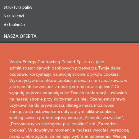
Struktura paliw
Nasi klienci
Aktualności
NASZA OFERTA
Sprzedaż energii
Odkup energii z OZE
Veolia Energy Contracting Poland Sp. z o.o. jako
Hybrydowe Systemy Energetyczne
administrator danych osobowych przetwarza Twoje dane
Przyłączenia do sieci ciepłowniczej
osobowe, korzystając na swojej stronie z plików cookies.
Program bezzwrotnych dofinansowań
Wykorzystywanie plików cookies pozwala nam analizować w
jaki sposób korzystasz z naszej strony oraz zapewnić Ci
STREFA WIEDZY
wygodę poprzez zapamiętanie Twoich preferencji i ustawień
na naszej stronie przy korzystaniu z niej. Szanujemy prawo
FAQ
użytkownika do prywatności, dlatego masz możliwość
Zamrożenia cen energii elektrycznej w 2024 r.
zarządzania ustawieniami dotyczącymi plików cookies
według swoich preferencji wybierając „Akceptuj wszystkie”,
Strefa wiedzy
„Pozostaw tylko niezbędne pliki cookies” lub „Zarządzaj
Dokumenty do pobrania
cookies”. W dowolnym momencie możesz wycofać wyrażoną
Taryfy i cenniki
przez Ciebie zgodę, zmieniając wybrane ustawienia. Więcej