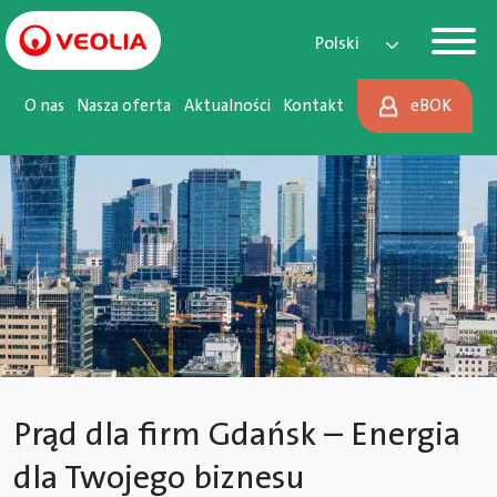
Main Navigation
Przejdź do treści
Polski
O nas
Nasza oferta
Aktualności
Kontakt
eBOK
Prąd dla firm Gdańsk – Energia
dla Twojego biznesu